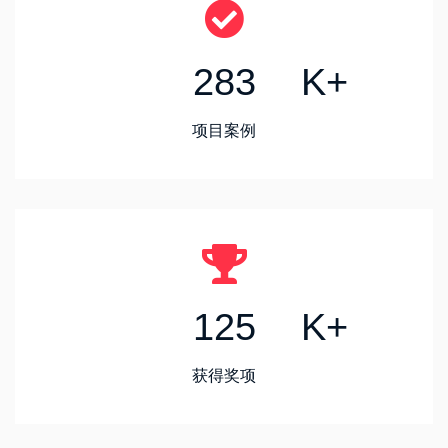
283
项目案例
125
获得奖项