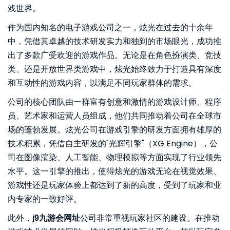
戏世界。
作为国内知名的电子游戏公司之一，炫光在过去的十余年
中，凭借其卓越的技术研发实力和独到的市场眼光，成功推
出了多款广受欢迎的游戏作品。无论是在角色扮演类、竞技
类、还是开放世界类游戏中，炫光始终致力于打造具有深度
和互动性的游戏内容，以满足不同玩家群体的需求。
公司的核心团队由一群富有创意和激情的游戏设计师、程序
员、艺术家和运营人员组成，他们共同推动着公司在全球市
场的蓬勃发展。炫光公司在游戏引擎的研发方面拥有雄厚的
技术积累，凭借自主研发的"光辉引擎"（XG Engine），公
司在图像渲染、人工智能、物理模拟等方面实现了行业领先
水平。这一引擎的推出，使得炫光的游戏无论在视觉效果、
游戏性还是玩家体验上都达到了新的高度，受到了玩家和业
内专家的一致好评。
此外，
公司非常重视玩家社区的建设。在推动
j9九游会网址