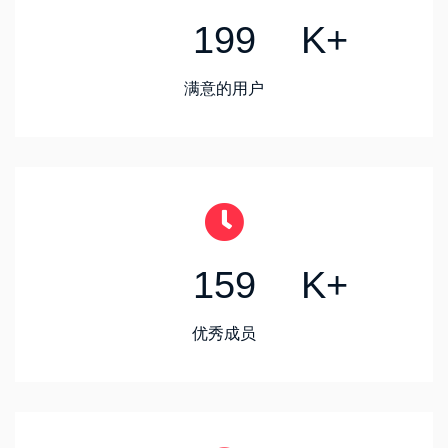
199
满意的用户
159
优秀成员