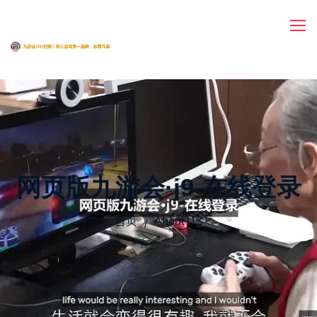
网页版九游会·j9-在线登录
首页
About US