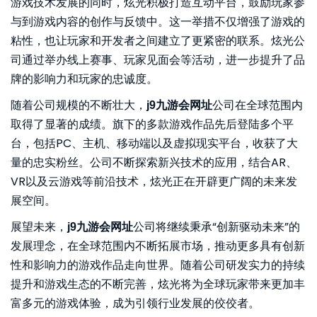
游戏技术发展的同时，炫光积极打造互动平台，鼓励玩家参
与到游戏内容的创作与反馈中。这一举措不仅增强了游戏的
粘性，也让玩家和开发者之间建立了更紧密的联系。炫光公
司通过举办线上赛事、玩家见面会等活动，进一步提升了品
牌的影响力和玩家的忠诚度。
随着公司规模的不断壮大，
公司在全球范围内
j9九游会网址
取得了显著的成绩。旗下的多款游戏作品先后登陆多个平
台，包括PC、主机、移动端以及虚拟现实平台，收获了大
量的忠实粉丝。公司不断探索新兴技术的应用，结合AR、
VR以及云游戏等前沿技术，炫光正在开辟更广阔的未来发
展空间。
展望未来，
公司将继续秉承“创新驱动未来”的
j9九游会网址
发展理念，在全球范围内不断拓展市场，推动更多具有创新
性和影响力的游戏作品走向世界。随着公司研发实力的持续
提升和游戏生态的不断完善，炫光将为全球玩家带来更加丰
富多元的游戏体验，成为引领行业发展的佼佼者。