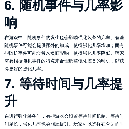
6. 随机事件与几率影
响
在游戏中，随机事件的发生也会影响强化装备的几率。有些
随机事件可能会提供额外的加成，使得强化几率增加；而有
些随机事件可能会带来负面影响，使得强化几率降低。玩家
需要根据随机事件的特点来合理调整强化装备的时机，以获
得更好的强化几率。
7. 等待时间与几率提
升
在进行强化装备时，有些游戏会设置等待时间机制。等待时
间越长，强化几率也会相应提升。玩家可以选择在合适的时