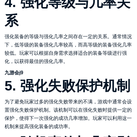
4. 强化等级与几率关
系
强化装备的等级与强化几率之间存在一定的关系。通常情况
下，低等级的装备强化几率较高，而高等级的装备强化几率
较低。玩家可以根据自身需求选择适合的装备等级进行强
化，以获得最佳的强化几率。
九游会j9
5. 强化失败保护机制
为了避免玩家过多的强化失败带来的不满，游戏中通常会设
置强化失败保护机制。该机制可以在强化失败时提供一定的
保护，使得下一次强化的成功几率增加。玩家可以利用这一
机制来提高强化装备的成功率。