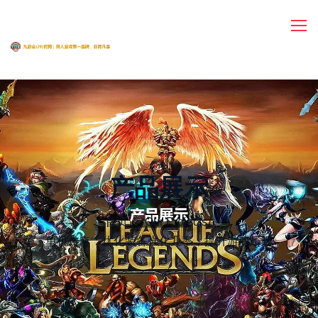
产品展示
/
首页
Our Projects
单机传奇：优化装备强化几率，提升游戏乐趣