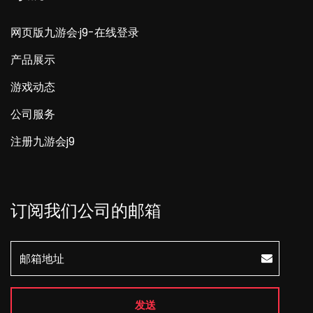
网页版九游会·j9-在线登录
产品展示
游戏动态
公司服务
注册九游会j9
订阅我们公司的邮箱
发送