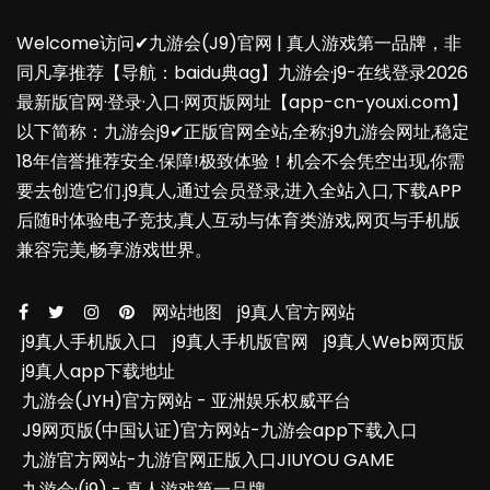
Welcome访问✔九游会(J9)官网 | 真人游戏第一品牌，非
同凡享推荐【导航：baidu典ag】九游会·j9-在线登录2026
最新版官网·登录·入口·网页版网址【app-cn-youxi.com】
以下简称：九游会j9✔正版官网全站,全称:j9九游会网址,稳定
18年信誉推荐安全.保障!极致体验！机会不会凭空出现,你需
要去创造它们.j9真人,通过会员登录,进入全站入口,下载APP
后随时体验电子竞技,真人互动与体育类游戏,网页与手机版
兼容完美,畅享游戏世界。
网站地图
j9真人官方网站
j9真人手机版入口
j9真人手机版官网
j9真人Web网页版
j9真人app下载地址
九游会(JYH)官方网站 - 亚洲娱乐权威平台
J9网页版(中国认证)官方网站-九游会app下载入口
九游官方网站-九游官网正版入口JIUYOU GAME
九游会·(j9) - 真人游戏第一品牌